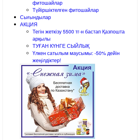
фитошайлар
Түйіршіктелген фитошайлар
Сығындылар
АКЦИЯ
Тегін жеткізу 5500 тг-н бастап Қазпошта
арқылы
ТУҒАН КҮНГЕ СЫЙЛЫҚ
Үлкен сатылым маусымы: -50% дейін
жеңілдіктер!