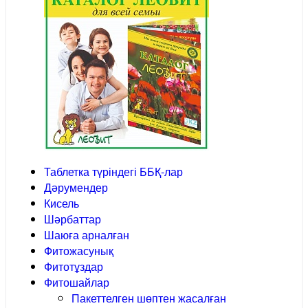
Таблетка түріндегі ББҚ-лар
Дәрумендер
Кисель
Шәрбаттар
Шаюға арналған
Фитожасунық
Фитотұздар
Фитошайлар
Пакеттелген шөптен жасалған