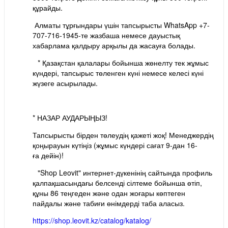
құрайды.
Алматы тұрғындары үшін тапсырысты WhatsApp +7-
707-716-1945-те жазбаша немесе дауыстық
хабарлама қалдыру арқылы да жасауға болады.
⠀* Қазақстан қалалары бойынша жөнелту тек жұмыс
күндері, тапсырыс төленген күні немесе келесі күні
жүзеге асырылады.
⠀
* НАЗАР АУДАРЫҢЫЗ!
Тапсырысты бірден төлеудің қажеті жоқ! Менеджердің
қоңырауын күтіңіз (жұмыс күндері сағат 9-дан 16-
ға дейін)!
⠀"Shop Leovit" интернет-дүкенінің сайтында профиль
қалпақшасындағы белсенді сілтеме бойынша өтіп,
құны 86 теңгеден және одан жоғары көптеген
пайдалы және табиғи өнімдерді таба аласыз.
https://shop.leovit.kz/catalog/katalog/