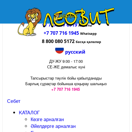
+7 727 317 6919
Алматы
+7 707 716 1945
Whatsapp
8 800 080 5172
басқа қалалар
русский
ДУ-ЖУ 9:00 - 17:00
СЕ-ЖЕ демалыс күні
Тапсырыстар тәулік бойы қабылданады
Барлық сұрақтар бойынша қоңырау шалыңыз
+7 707 716 1945
Себет
KATAЛОГ
Көзге арналған
Әйелдерге арналған