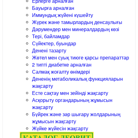
Ерлерге арналған
Бауырға арналған
Иммундық жүйені күшейту
Жүрек және тамырлардың денсаулығы
Дәрумендер мен минералдардың көзі
Тері, байламдар
Сүйектер, буындар
Денені тазарту
Жөтел мен суық тиюге қарсы препараттар
2 типті диабетке арналған
Салмақ жоғалту өнімдері
Дененің метаболикалық функцияларын
жақсарту
Есте сақтау мен зейінді жақсарту
Асқорыту органдарының жұмысын
жақсарту
Бүйрек және зәр шығару жолдарының
жұмысын жақсарту
Жүйке жүйесін жақсарту