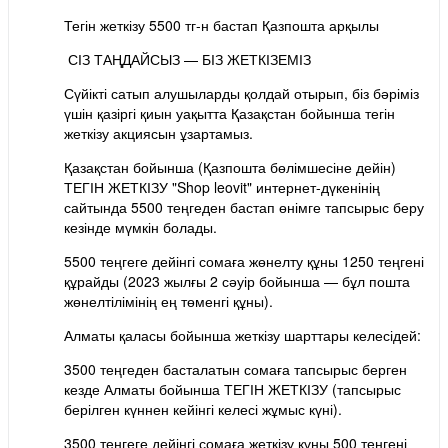
Тегін жеткізу 5500 тг-н бастап Қазпошта арқылы
СІЗ ТАҢДАЙСЫЗ — БІЗ ЖЕТКІЗЕМІЗ
Сүйікті сатып алушыларды қолдай отырып, біз бәріміз
үшін қазіргі қиын уақытта Қазақстан бойынша тегін
жеткізу акциясын ұзартамыз.
Қазақстан бойынша (Қазпошта бөлімшесіне дейін)
ТЕГІН ЖЕТКІЗУ "Shop leovit" интернет-дүкенінің
сайтында 5500 теңгеден бастап өнімге тапсырыс беру
кезінде мүмкін болады.
5500 теңгеге дейінгі сомаға жөнелту құны 1250 теңгені
құрайды (2023 жылғы 2 сәуір бойынша — бұл пошта
жөнелтілімінің ең төменгі құны).
Алматы қаласы бойынша жеткізу шарттары келесідей:
3500 теңгеден басталатын сомаға тапсырыс берген
кезде Алматы бойынша ТЕГІН ЖЕТКІЗУ (тапсырыс
берілген күннен кейінгі келесі жұмыс күні).
3500 теңгеге дейінгі сомаға жеткізу құны 500 теңгені