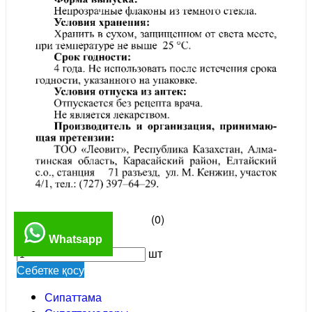
(0)
1 116 тенге
Whatsapp
шт
Себетке қосу
Сипаттама