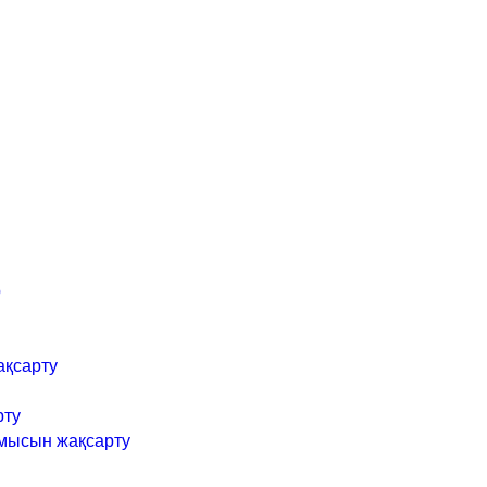
р
ақсарту
рту
мысын жақсарту