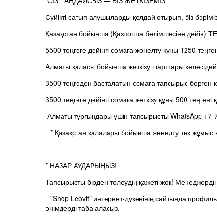
СІЗ ТАҢДАЙСЫЗ — БІЗ ЖЕТКІЗЕМІЗ
Сүйікті сатып алушыларды қолдай отырып, біз бәріміз
Қазақстан бойынша (Қазпошта бөлімшесіне дейін) ТЕГ
5500 теңгеге дейінгі сомаға жөнелту құны 1250 теңге
Алматы қаласы бойынша жеткізу шарттары келесідей
3500 теңгеден басталатын сомаға тапсырыс берген к
3500 теңгеге дейінгі сомаға жеткізу құны 500 теңгені 
Алматы тұрғындары үшін тапсырысты WhatsApp +7-7
⠀* Қазақстан қалалары бойынша жөнелту тек жұмыс кү
⠀
* НАЗАР АУДАРЫҢЫЗ!
Тапсырысты бірден төлеудің қажеті жоқ! Менеджердің 
⠀"Shop Leovit" интернет-дүкенінің сайтында профил
өнімдерді таба аласыз.