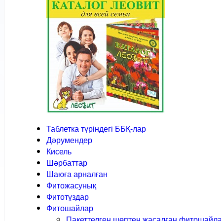
Таблетка түріндегі ББҚ-лар
Дәрумендер
Кисель
Шәрбаттар
Шаюға арналған
Фитожасунық
Фитотұздар
Фитошайлар
Пакеттелген шөптен жасалған фитошайл