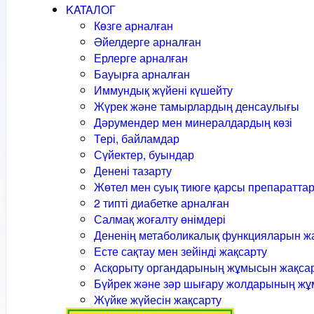
KATAЛОГ
Көзге арналған
Әйелдерге арналған
Ерлерге арналған
Бауырға арналған
Иммундық жүйені күшейту
Жүрек және тамырлардың денсаулығы
Дәрумендер мен минералдардың көзі
Тері, байламдар
Сүйектер, буындар
Денені тазарту
Жөтел мен суық тиюге қарсы препаратта
2 типті диабетке арналған
Салмақ жоғалту өнімдері
Дененің метаболикалық функцияларын ж
Есте сақтау мен зейінді жақсарту
Асқорыту органдарының жұмысын жақса
Бүйрек және зәр шығару жолдарының жұ
Жүйке жүйесін жақсарту