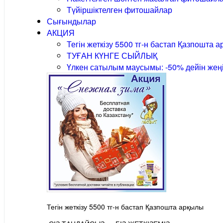
Түйіршіктелген фитошайлар
Сығындылар
АКЦИЯ
Тегін жеткізу 5500 тг-н бастап Қазпошта 
ТУҒАН КҮНГЕ СЫЙЛЫҚ
Үлкен сатылым маусымы: -50% дейін жеңі
Тегін жеткізу 5500 тг-н бастап Қазпошта арқылы