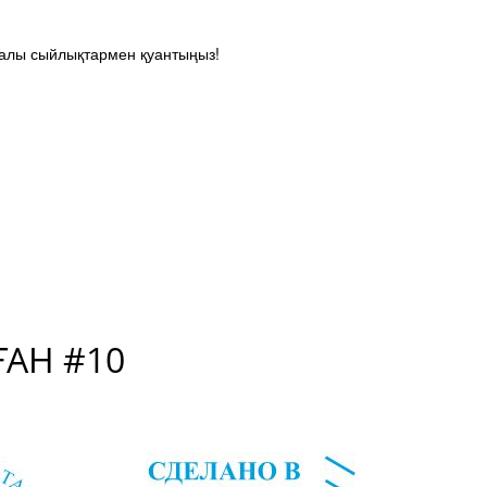
лы сыйлықтармен қуантыңыз!
АН #10