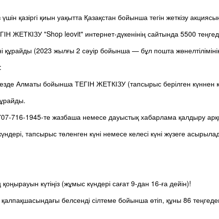
 үшін қазіргі қиын уақытта Қазақстан бойынша тегін жеткізу акциясы
ІН ЖЕТКІЗУ "Shop leovit" интернет-дүкенінің сайтында 5500 теңгед
ні құрайды (2023 жылғы 2 сәуір бойынша — бұл пошта жөнелтілімінің
:
езде Алматы бойынша ТЕГІН ЖЕТКІЗУ (тапсырыс берілген күннен кей
құрайды.
07-716-1945-те жазбаша немесе дауыстық хабарлама қалдыру арқ
ндері, тапсырыс төленген күні немесе келесі күні жүзеге асырыла
қоңырауын күтіңіз (жұмыс күндері сағат 9-дан 16-ға дейін)!
ь қалпақшасындағы белсенді сілтеме бойынша өтіп, құны 86 теңгед