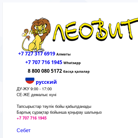
+7 727 317 6919
Алматы
+7 707 716 1945
Whatsapp
8 800 080 5172
басқа қалалар
русский
ДУ-ЖУ 9:00 - 17:00
СЕ-ЖЕ демалыс күні
Тапсырыстар тәулік бойы қабылданады
Барлық сұрақтар бойынша қоңырау шалыңыз
+7 707 716 1945
Себет