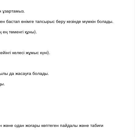
н ұзартамыз.
ен бастап өнімге тапсырыс беру кезінде мүмкін болады.
 ең төменгі құны).
інгі келесі жұмыс күні).
ылы да жасауға болады.
ды.
ен және одан жоғары көптеген пайдалы және табиғи